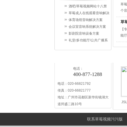
草
酒吧/草莓视频网站十八禁
个
草莓成人在线观看音响解决
音响解决方案
体育场馆音响解决方案
方案
草
会议室音响系统解决方案
【专
影剧院音响设备方案
能
礼堂/多功能厅/公共广播系
供
根
统解决方案
品
联系草莓视频污污版
电话：
400-877-1288
电话：020-66821792
传真：020-66821777
地址：广州市花都区新华街镜湖大
J
道邦盛二路10号
联系草莓视频污污版