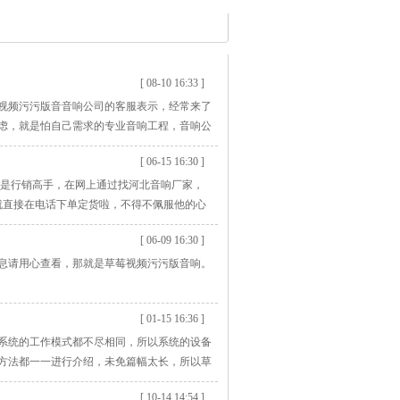
[ 08-10 16:33 ]
视频污污版音音响公司的客服表示，经常来了
虑，就是怕自己需求的专业音响工程，音响公
[ 06-15 16:30 ]
真是行销高手，在网上通过找河北音响厂家，
，就直接在电话下单定货啦，不得不佩服他的心
此的轻松，近30分钟就完成了整个采购付款流
[ 06-09 16:30 ]
JSL人存在的价值。
息请用心查看，那就是草莓视频污污版音响。
[ 01-15 16:36 ]
系统的工作模式都不尽相同，所以系统的设备
方法都一一进行介绍，未免篇幅太长，所以草
[ 10-14 14:54 ]