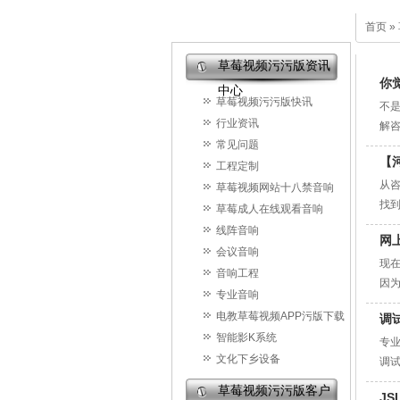
草莓视频污污版新闻中心
首页
»
草莓视频污污版资讯
你
中心
草莓视频污污版快讯
不
行业资讯
解
常见问题
司
【
工程定制
从
草莓视频网站十八禁音响
找
草莓成人在线观看音响
胸
线阵音响
网
程，
会议音响
现
音响工程
因
专业音响
电教草莓视频APP污版下载
调
智能影K系统
专
文化下乡设备
调
莓
草莓视频污污版客户
J