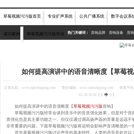
草莓视频污污版首页
专业扩声系统
公共广播系统
数字会议系
热门关键词：
音响品牌
音响设备
音响
成功案例
草莓视频污污版资讯
当前位置：
首页
»
草莓视频污污版资讯中心
»
常见问题
»
如何提高演讲中的语音清
如何提高演讲中的语音清晰度【草莓视
文章出处：www.nijieshipping.com
责任编辑：www.nijieshipping.com
查看手机
01-30 16:30【
大
中
小
】
如何提高演讲中的语音清晰度【
草莓视频污污版
音响】
草莓视频污污版经常会谈到音乐中的音质强化效果，但是对于音
质强化也是其主要功能之一。但仅仅通过调高扬声器的音量是远远不
非常重要的问题。下面草莓视频污污版将说明会影响声音清晰度的一
首先草莓视频污污版讨论声音的基本特性。人类的语音是处在以 100