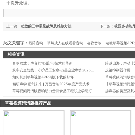
个提升处理。
上一篇：
功放的三种常见故障及维修方法
下一篇：
校园多功能
此文关键字：
线阵音响
草莓成人在线观看音响
会议音响
电教草莓视频AP
相关资讯
音响功放：声音的"心脏"与技术的革新
筑牢安全防线，守护员工安康-万昌企业举办2025年度工伤事故处理与预防培训
反馈抑制器作用
如何判别草莓视频APP污版下载的好坏
草莓视频污污版音
精研声学 砺剑未来 | 万昌音响2025年度产品技术培训会圆满举行
草莓视频污污版音响助力贵州食品工程职业学院打造智慧会议新标杆
扬声器的类型及其
草莓视频污污版推荐产品