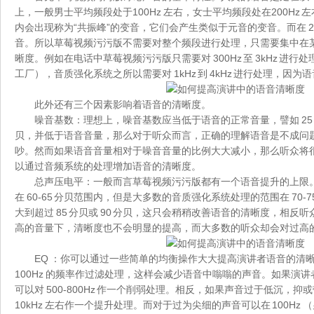
上，一般男士平均频段处于100Hz 左右，女士平均频段处在200Hz
内会出现称为“共振峰”的变音，它们会产生类似于元音的变音。而在 2kHz
音。所以草莓视频污污版不需要对整个频段进行处理，只需要集中在
晰度。例如在电话中草莓视频污污版只需要对 300Hz 至 3kHz 进
工厂），音质强化系统之所以需要对 1kHz 到 4kHz 进行处理，因
此外还有三个因素影响着语音的清晰度。
噪音基数：理想上，噪音基数应当低于语音的正常音量，譬如 25 
贝，并低于语音音量，那么对于听众而言，正确的理解语音是不成问
吵。然而如果语音音量相对于噪音音量的比例大大减小，那么听众将
以通过音频系统的处理增加语音的清晰度。
总声压电平：一般而言草莓视频污污版都有一个语音提升的上限
在 60-65 分贝范围内，但是大多数的音质强化系统处理的范围在 70
大到超过 85 分贝或 90 分贝，这只会稍稍改善语音的清晰度，相
高的音量下，清晰度也不会明显的提高，而大多数的听众却会对过高
EQ ：你可以通过一些简单的均衡操作大大提高演讲者语音的清晰度
100Hz 的频率作过滤处理，这样会减少语音中嗡嗡的声音。如果演
可以对 500-800Hz 作一个削弱处理。相反，如果声音过于低沉，
10kHz 左右作一个提升处理。而对于过为尖细的声音可以在 100Hz （