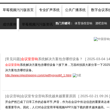
草莓视频污污版首页
专业扩声系统
公共广播系统
数字会议系
热门关键词：
体育场馆音响
酒吧音响
成功案例
草莓视频污污版资讯
当前位置：
首页
»
全站搜索
» 搜索：会议室音响
[常见问题]
会议室音响
系统解决方案包含哪些设备？
[ 2025-03-04 14
会议室音响
系统解决方案包含哪些设备？接下来，万昌科技跟大家分享一下202
决方案包含哪些设备。
http://www.nijieshipping.com/cjwt/hysyxxtjjf_1.html
[会议音响]会议室专业音响系统越来越重要原因
[ 2025-02-21 09:26 
开会俨然已成了日常工作的必备环节,声音，作为在会议中传达信息的重要表达
着重要导向。因此，人们对会议室用草莓视频APP污版下载的要求越来越高。一