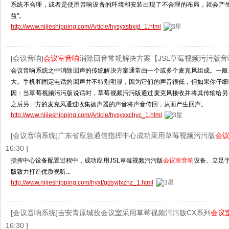
系统不合理，或者是使用音响设备的环境和安装出现了不合理的布局，就会产生
益"。
http://www.nijieshipping.com/Article/hysyxsbxjd_1.html
[会议音响]
会议室音响
消除回音常规解决方案【JSL草莓视频污污版音
会议音响系统之中消除回声的传统解决方案通常由一个或多个麦克风组成。一般
大。手机和固定电话的回声并不特别明显，因为它们的声音很低，但如果你仔细
因：当草莓视频污污版说话时，草莓视频污污版通过麦克风接收并将其传输给另
之后另一方的麦克风通过收集扬声器的声音将声音传回，从而产生回声。
http://www.nijieshipping.com/Article/hysyxxchyc_1.html
[会议音响系统]广东省应急通信指挥中心成功采用草莓视频污污版
会
16:30 ]
指挥中心设备配置过程中，成功应用JSL草莓视频污污版
会议室音响
设备。立足于
版致力打造优质视听...
http://www.nijieshipping.com/hyxt/gdsyjtxzhz_1.html
[会议音响系统]吉安青原城投会议室采用草莓视频污污版CX系列
会议
16:30 ]