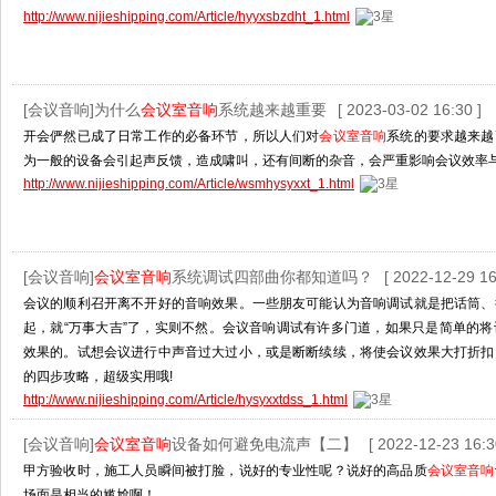
http://www.nijieshipping.com/Article/hyyxsbzdht_1.html
[会议音响]为什么
会议室音响
系统越来越重要
[ 2023-03-02 16:30 ]
开会俨然已成了日常工作的必备环节，所以人们对
会议室音响
系统的要求越来越
为一般的设备会引起声反馈，造成啸叫，还有间断的杂音，会严重影响会议效率
http://www.nijieshipping.com/Article/wsmhysyxxt_1.html
[会议音响]
会议室音响
系统调试四部曲你都知道吗？
[ 2022-12-29 16
会议的顺利召开离不开好的音响效果。一些朋友可能认为音响调试就是把话筒、
起，就“万事大吉”了，实则不然。会议音响调试有许多门道，如果只是简单的
效果的。试想会议进行中声音过大过小，或是断断续续，将使会议效果大打折扣
的四步攻略，超级实用哦!
http://www.nijieshipping.com/Article/hysyxxtdss_1.html
[会议音响]
会议室音响
设备如何避免电流声【二】
[ 2022-12-23 16:3
甲方验收时，施工人员瞬间被打脸，说好的专业性呢？说好的高品质
会议室音响
场面是相当的尴尬啊！