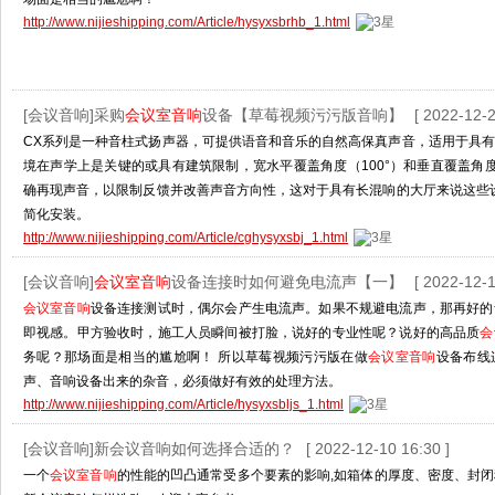
http://www.nijieshipping.com/Article/hysyxsbrhb_1.html
[会议音响]采购
会议室音响
设备【草莓视频污污版音响】
[ 2022-12-2
CX系列是一种音柱式扬声器，可提供语音和音乐的自然高保真声音，适用于具
境在声学上是关键的或具有建筑限制，宽水平覆盖角度（100°）和垂直覆盖角度
确再现声音，以限制反馈并改善声音方向性，这对于具有长混响的大厅来说这些
简化安装。
http://www.nijieshipping.com/Article/cghysyxsbj_1.html
[会议音响]
会议室音响
设备连接时如何避免电流声【一】
[ 2022-12-1
会议室音响
设备连接测试时，偶尔会产生电流声。如果不规避电流声，那再好的
即视感。甲方验收时，施工人员瞬间被打脸，说好的专业性呢？说好的高品质
会
务呢？那场面是相当的尴尬啊！ 所以草莓视频污污版在做
会议室音响
设备布线
声、音响设备出来的杂音，必须做好有效的处理方法。
http://www.nijieshipping.com/Article/hysyxsbljs_1.html
[会议音响]新会议音响如何选择合适的？
[ 2022-12-10 16:30 ]
一个
会议室音响
的性能的凹凸通常受多个要素的影响,如箱体的厚度、密度、封