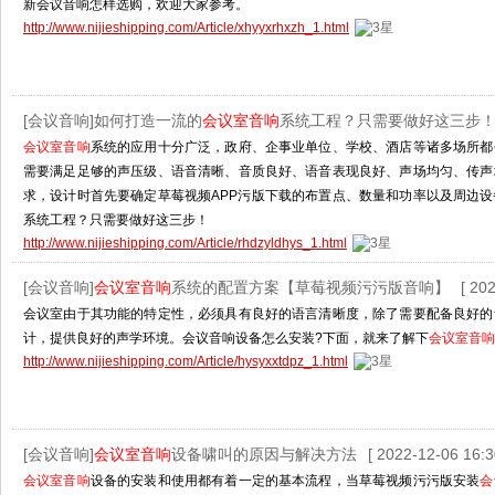
新会议音响怎样选购，欢迎大家参考。
http://www.nijieshipping.com/Article/xhyyxrhxzh_1.html
[会议音响]如何打造一流的
会议室音响
系统工程？只需要做好这三步
会议室音响
系统的应用十分广泛，政府、企事业单位、学校、酒店等诸多场所都
需要满足足够的声压级、语音清晰、音质良好、语音表现良好、声场均匀、传声
求，设计时首先要确定草莓视频APP污版下载的布置点、数量和功率以及周边
系统工程？只需要做好这三步！
http://www.nijieshipping.com/Article/rhdzyldhys_1.html
[会议音响]
会议室音响
系统的配置方案【草莓视频污污版音响】
[ 20
会议室由于其功能的特定性，必须具有良好的语言清晰度，除了需要配备良好的
计，提供良好的声学环境。会议音响设备怎么安装?下面，就来了解下
会议室音响
http://www.nijieshipping.com/Article/hysyxxtdpz_1.html
[会议音响]
会议室音响
设备啸叫的原因与解决方法
[ 2022-12-06 16:3
会议室音响
设备的安装和使用都有着一定的基本流程，当草莓视频污污版安装
会