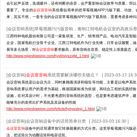
会引起声反馈，造成啸叫，还有间断的杂音，会严重影响会议效率与质量。所以
重要了。专业的
会议室音响
系统看似简单的把草莓视频APP污版下载、功放、
来，其实不然，一套专业的会议室草莓视频APP污版下载系统，需要考虑多种
免啸叫等等。
[会议音响系统]草莓视频污污版音响，奏响江特电机会议室的高效乐
http://www.nijieshipping.com/Article/hyszyyxxty_1.html
江西特种电机股份有限公司是一家集研发、生产、销售锂产品、电动汽车及智能
企业，国家电机行业骨干企业。江西江特电机作为行业先锋，日常会议频繁，涵
展等多元场景，对
会议室音响
要求极高，原有音响在音质、稳定性上渐显疲态，
http://www.nijieshipping.com/hyxt/jslyxzxjtd_1.html
[会议音响]
会议室音响
系统需要解决哪些关键点？
[ 2023-03-17 16:3
会议音响系统是以会议为主，同时兼顾着演讲和报告等功能，主要是以电声系统
音响系统要以用户的需求为基础，根据国家标准为依据，再结合工程的实践经验
设施，在对其设计时，不光要考虑到音响系统的选型，也是要考虑建筑声学，建
能够充分的发挥出扩声系统及其设备的性能
http://www.nijieshipping.com/Article/hysyxxtxyj_1.html
[会议音响]会议音响设备中的话筒简单分类
[ 2023-03-03 16:30 ]
会议室音响
设备中的话筒通常按它转换能量的方式分类。这里草莓视频污污版还
法，把话筒分为动圈话筒和电容话筒。