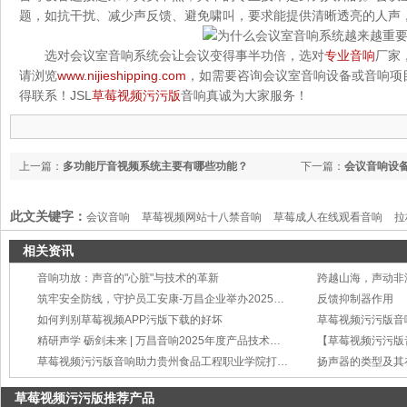
题，如抗干扰、减少声反馈、避免啸叫，要求能提供清晰透亮的人声
选对会议室音响系统会让会议变得事半功倍，选对
专业音响
厂家
请浏览
www.nijieshipping.com
，如需要咨询会议室音响设备或音响项
得联系！JSL
草莓视频污污版
音响真诚为大家服务！
上一篇：
多功能厅音视频系统主要有哪些功能？
下一篇：
会议音响设
此文关键字：
会议音响
草莓视频网站十八禁音响
草莓成人在线观看音响
拉
乡
家庭草莓视频网站十八禁音响
周边设备
线阵音响
电教草莓视频APP污
相关资讯
音响功放：声音的"心脏"与技术的革新
筑牢安全防线，守护员工安康-万昌企业举办2025年度工伤事故处理与预防培训
反馈抑制器作用
如何判别草莓视频APP污版下载的好坏
草莓视频污污版音
精研声学 砺剑未来 | 万昌音响2025年度产品技术培训会圆满举行
草莓视频污污版音响助力贵州食品工程职业学院打造智慧会议新标杆
扬声器的类型及其
草莓视频污污版推荐产品