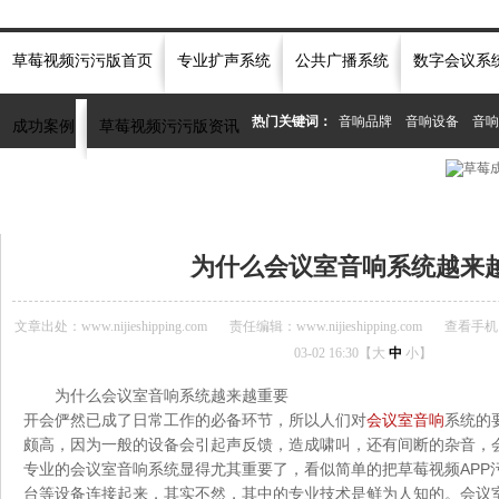
草莓视频污污版首页
专业扩声系统
公共广播系统
数字会议系
热门关键词：
音响品牌
音响设备
音响
成功案例
草莓视频污污版资讯
当前位置：
首页
»
草莓视频污污版资讯中心
»
会议音响
»
为什么会议室音响系统越
为什么会议室音响系统越来
文章出处：www.nijieshipping.com
责任编辑：www.nijieshipping.com
查看手机
03-02 16:30【
大
中
小
】
为什么会议室音响系统越来越重要
开会俨然已成了日常工作的必备环节，所以人们对
会议室音响
系统的
颇高，因为一般的设备会引起声反馈，造成啸叫，还有间断的杂音，
专业的会议室音响系统显得尤其重要了，看似简单的把草莓视频APP
台等设备连接起来，其实不然，其中的专业技术是鲜为人知的。会议