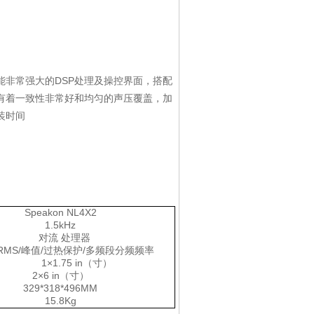
非常强大的DSP处理及操控界面，搭配
有着一致性非常好和均匀的声压覆盖，加
装时间
Speakon NL4X2
1.5kHz
 处理器
峰值/过热保护/多频段分频频率
.75 in（寸）
2×6 in（寸）
329*318*496MM
15.8Kg