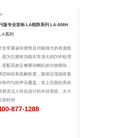
H
版专业音响 LA线阵系列 LA-606H
LA系列
计非常紧凑轻便而且功能强大的有源线
，因为它拥有功能非常强大的DSP处理
，搭配高效足够驱动喇叭的功放模块，
瞬态响应和高解析度，能保证现场有着
好和均匀的声压覆盖，加上完善的系统
简易灵活人性化设计的吊挂系统，大大
安装时间
400-877-1288