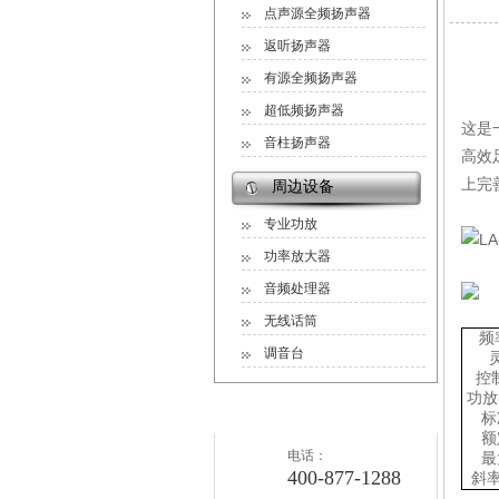
点声源全频扬声器
返听扬声器
产品
有源全频扬声器
超低频扬声器
这是
音柱扬声器
高效
上完
周边设备
专业功放
功率放大器
音频处理器
无线话筒
频
调音台
控
功放
联系草莓视频污污版
标
额
电话：
最
400-877-1288
斜率