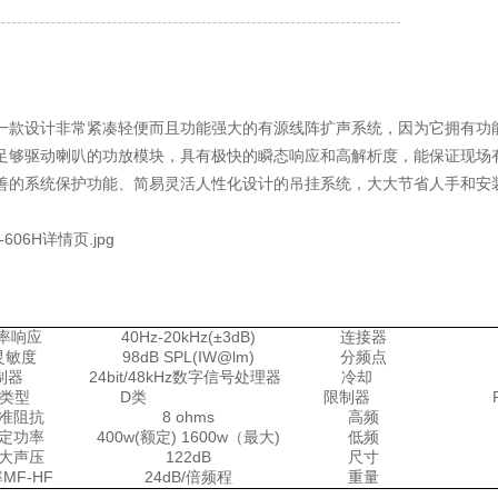
详情
一款设计非常紧凑轻便而且功能强大的有源线阵扩声系统，因为它拥有功能
足够驱动喇叭的功放模块，具有极快的瞬态响应和高解析度，能保证现场
善的系统保护功能、简易灵活人性化设计的吊挂系统，大大节省人手和安
率响应
40Hz-20kHz(±3dB)
连接器
灵敏度
98dB SPL(IW@lm)
分频点
制器
24bit/48kHz数字信号处理器
冷却
对流
类型
D类
限制器
RMS/
准阻抗
8 ohms
高频
1×1
定功率
400w(额定) 1600w（最大)
低频
大声压
122dB
尺寸
MF-HF
24dB/倍频程
重量