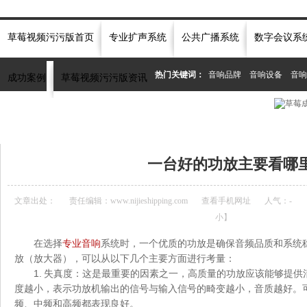
草莓视频污污版首页
专业扩声系统
公共广播系统
数字会议系
热门关键词：
音响品牌
音响设备
音响
成功案例
草莓视频污污版资讯
当前位置：
首页
»
草莓视频污污版资讯中心
»
专业音响
»
一台好的功放主要看哪里
一台好的功放主要看哪
文章出处：
责任编辑：www.nijieshipping.com
查看手机网址
人气：
-
小
】
在选择
专业音响
系统时，一个优质的功放是确保音频品质和系统
放（放大器），可以从以下几个主要方面进行考量：
1. 失真度：这是最重要的因素之一，高质量的功放应该能够提
度越小，表示功放机输出的信号与输入信号的畸变越小，音质越好。
频、中频和高频都表现良好。