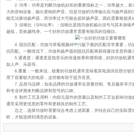
2. 功率：功率是判断功放机好坏的重要指标之一，功率越大，
大的音响设备，输出更响的声音。但是功放的功率输出应与扬声器的
能无法驱动扬声器，而功率过大可能会损坏扬声器。因此需要根据具
3. 信噪比（S/N 比率）：信噪比是指功放机输出信号与其本身
越低，音效越纯净。一个好的功放通常需要有较高的信噪比。
4. 阻抗匹配：功放与草莓视频APP污版下载的匹配非常重要，
抗匹配。一般情况下，功放和扬声器的阻抗匹配将获得最佳音质和最
5.通透度：通透度是指音乐的传递效果和透明感，好的功放机通
如人声、乐器等。
6.重量：一般来说，较重的功放机通常意味着其电源供应部分较
用了容量较大的电容，这些都有助于提升音质。
7. 品质与品牌：知名品牌的功放通常在质量控制、售后服务等
和专业评测来判断品牌和型号的口碑。
8. 制作工艺及用料：内部元器件的质量以及制作工艺会影响功
通常采用更优质的零件和更精良的制作工艺。
总之，选择功放时需要综合考虑上述因素，并结合自己的实际需
听，才能选择到满意的设备。