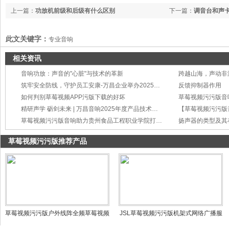
上一篇：
功放机前级和后级有什么区别
下一篇：
调音台和声
此文关键字：
专业音响
相关资讯
音响功放：声音的"心脏"与技术的革新
筑牢安全防线，守护员工安康-万昌企业举办2025年度工伤事故处理与预防培训
反馈抑制器作用
如何判别草莓视频APP污版下载的好坏
草莓视频污污版音
精研声学 砺剑未来 | 万昌音响2025年度产品技术培训会圆满举行
草莓视频污污版音响助力贵州食品工程职业学院打造智慧会议新标杆
扬声器的类型及其
草莓视频污污版推荐产品
草莓视频污污版户外线阵全频草莓视频
JSL草莓视频污污版机架式网络广播服
APP污版下载LA-312
务器WE-2000D