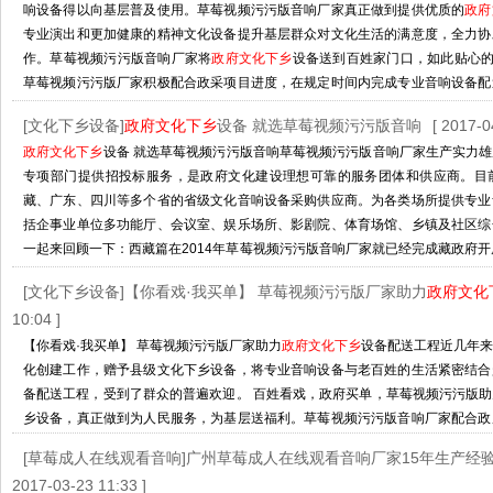
响设备得以向基层普及使用。草莓视频污污版音响厂家真正做到提供优质的
政府
专业演出和更加健康的精神文化设备提升基层群众对文化生活的满意度，全力协
作。草莓视频污污版音响厂家将
政府文化下乡
设备送到百姓家门口，如此贴心的
草莓视频污污版厂家积极配合政采项目进度，在规定时间内完成专业音响设备配
姓手里，并手
[文化下乡设备]
政府文化下乡
设备 就选草莓视频污污版音响
[ 2017-0
http://www.nijieshipping.com/Article/whxxzfmdyx_1.html
政府文化下乡
设备 就选草莓视频污污版音响草莓视频污污版音响厂家生产实力
专项部门提供招投标服务，是政府文化建设理想可靠的服务团体和供应商。目
藏、广东、四川等多个省的省级文化音响设备采购供应商。为各类场所提供专业
括企事业单位多功能厅、会议室、娱乐场所、影剧院、体育场馆、乡镇及社区综
一起来回顾一下：西藏篇在2014年草莓视频污污版音响厂家就已经完成藏政府开
2015年再次中标，为西藏县级提供36辆流动图书车，群众反
[文化下乡设备]【你看戏·我买单】 草莓视频污污版厂家助力
政府文化
http://www.nijieshipping.com/Article/zfwhxxsbjx_1.html
10:04 ]
【你看戏·我买单】 草莓视频污污版厂家助力
政府文化下乡
设备配送工程近几年
化创建工作，赠予县级文化下乡设备，将专业音响设备与老百姓的生活紧密结合
备配送工程，受到了群众的普遍欢迎。 百姓看戏，政府买单，草莓视频污污版
乡设备，真正做到为人民服务，为基层送福利。草莓视频污污版音响厂家配合政
作已有多年经验，积极配合，紧密合作，让
政府文化下乡
设备工程真正落实到位
[草莓成人在线观看音响]广州草莓成人在线观看音响厂家15年生产经验 
污版音响厂家已协助西藏、湖南、山东、甘肃、
2017-03-23 11:33 ]
http://www.nijieshipping.com/Article/nkxwmdjslc_1.html