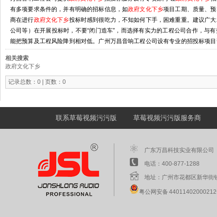
有多项要求条件的，并有明确的招标信息，如
政府文化下乡
项目工期、质量、预
商在进行
政府文化下乡
投标时感到很吃力，不知如何下手，困难重重。建议广大
公司等）在开展投标时，不要“闭门造车”，而选择有实力的工程公司合作，与
能把预算及工程风险降到相对低。广州万昌音响工程公司设有专业的招投标项目
招
相关搜索
http://www.nijieshipping.com/Article/wcyxgcgstg_1.html
政府文化下乡
记录总数：0 | 页数：0
联系草莓视频污污版
草莓视频污污版服务商
广东万昌科技实业有限公司
电话：400-877-1288 
地址：广州市花都区新华街
粤公网安备 4401140200021