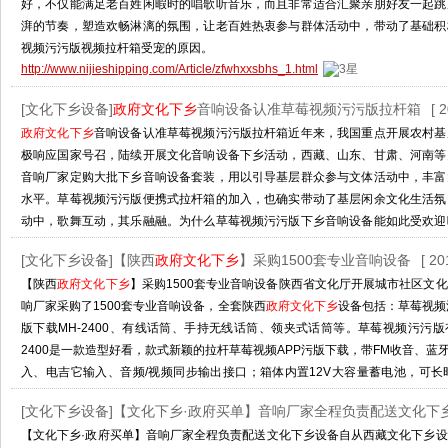
好，不仅能满足老百姓闲暇时的唱歌听音乐，而且非常适合汇聚亲朋好友一起跳
湃的节奏，塑造欢畅淋漓的氛围，让老百姓热衷参与群体活动中，带动了基础积
视频污污版视频拉杆箱受宠的原因。
http://www.nijieshipping.com/Article/zfwhxxsbhs_1.html
[文化下乡设备]
政府文化下乡
音响设备认准草莓视频污污版拉杆箱
[ 
政府文化下乡
音响设备认准草莓视频污污版拉杆箱近年来，我国重点开展农村基
极响应国家号召，陆续开展文化音响设备下乡活动，西藏、山东、甘肃、河南等
音响厂家定购大批下乡音响设备套装，用以引导基层群众参与文体活动中，丰富
水平。草莓视频污污版便携式拉杆箱的加入，也确实带动了基层闲余文化生活氛
动中，歌舞互动，其乐融融。为什么草莓视频污污版下乡音响设备能如此受欢迎
是很枯燥的，除了看电视、唠家常、打牌、麻将、喝酒外，基本就没有
[文化下乡设备]【陕西
政府文化下乡
】采购1500套专业音响设备
[ 20
http://www.nijieshipping.com/Article/zfwhxxyxsb_1.html
【陕西
政府文化下乡
】采购1500套专业音响设备陕西省文化厅开展城市社区文
响厂家采购了1500套专业音响设备，全套陕西
政府文化下乡
设备包括：草莓视频
版下载MH-2400、有线话筒、手持无线话筒、领夹式话筒等。草莓视频污污版
2400是一款造型好看，款式新颖的拉杆草莓视频APP污版下载，带FM收音、蓝牙接
入、电吉它输入、音频/视频同步输出接口；箱体内置12V大容量蓄电池，可
口，两种电源提供，再也不用担心中途没电；草莓视频污污版MH-2400具有双通
[文化下乡设备]【文化下乡·政府买单】音响厂家全程负责配送文化下
http://www.nijieshipping.com/Article/sxzfwhxxcg_1.html
【文化下乡·政府买单】音响厂家全程负责配送文化下乡设备自从西藏文化下乡