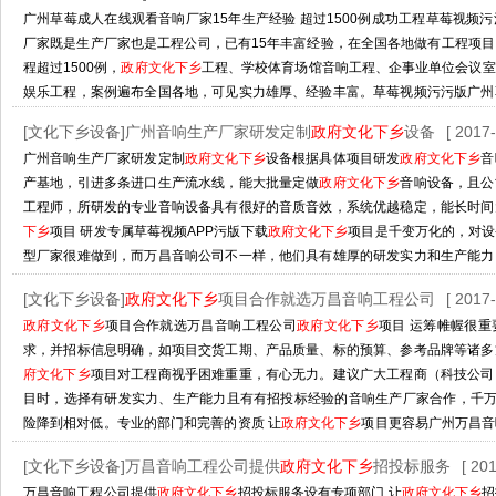
广州草莓成人在线观看音响厂家15年生产经验 超过1500例成功工程草莓视频
厂家既是生产厂家也是工程公司，已有15年丰富经验，在全国各地做有工程项
程超过1500例，
政府文化下乡
工程、学校体育场馆音响工程、企事业单位会议室
娱乐工程，案例遍布全国各地，可见实力雄厚、经验丰富。草莓视频污污版广州
地也是获好评无数，不管是产品还是服务，都得到了客户的认同及嘉许。草莓视
[文化下乡设备]广州音响生产厂家研发定制
政府文化下乡
设备
[ 2017
音响厂家的经营理念是以音响行业市场为导向、以实际用户为中心，生产高品质
广州音响生产厂家研发定制
政府文化下乡
设备根据具体项目研发
政府文化下乡
音
户提供科学的
产基地，引进多条进口生产流水线，能大批量定做
政府文化下乡
音响设备，且公
http://www.nijieshipping.com/Article/gzwtyxcj15_1.html
工程师，所研发的专业音响设备具有很好的音质音效，系统优越稳定，能长时间
下乡
项目 研发专属草莓视频APP污版下载
政府文化下乡
项目是千变万化的，对设
型厂家很难做到，而万昌音响公司不一样，他们具有雄厚的研发实力和生产能力
样，到批量生产，按期交货，都是完全胜任、毫无
[文化下乡设备]
政府文化下乡
项目合作就选万昌音响工程公司
[ 2017
http://www.nijieshipping.com/Article/gzyxsccjyf_1.html
政府文化下乡
项目合作就选万昌音响工程公司
政府文化下乡
项目 运筹帷幄很重
求，并招标信息明确，如项目交货工期、产品质量、标的预算、参考品牌等诸多
府文化下乡
项目对工程商视乎困难重重，有心无力。建议广大工程商（科技公司
目时，选择有研发实力、生产能力且有有招投标经验的音响生产厂家合作，千万
险降到相对低。专业的部门和完善的资质 让
政府文化下乡
项目更容易广州万昌音
下
[文化下乡设备]万昌音响工程公司提供
政府文化下乡
招投标服务
[ 20
http://www.nijieshipping.com/Article/zfwhxxxmhz_1.html
万昌音响工程公司提供
政府文化下乡
招投标服务设有专项部门 让
政府文化下乡
招