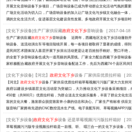
开展文化音响设备下乡项目，广场音响设备已成为带动群众文化活动气氛的重要
广场文化活动为切入口，广场音响设备的加入让广场文化与乡镇文化融合一体，
调的文化生活方式，促进基层文化建设良性发展。多地政府开展文化下乡项目时
性价比高的广场音响设备，厂家供应的专业优质的广场音响
[文化下乡设备]生产厂家供应藏
政府文化下乡
音响设备
[ 2017-04-18 
http://www.nijieshipping.com/Article/zfwhxxwqgc_1.html
生产厂家供应藏
政府文化下乡
音响设备 近两年，西藏地区文化下乡活动蓬勃开
响设备、送流动演出车等项目陆续开展，每一各项目都取得了显著的成绩，得到
是民间艺术团体深入基层开展下乡演出活动更是让老百姓拍手称好、赞口不绝，
的全套下乡音响设备也成为一道亮丽的风景线。厂家全力配合西藏下乡音响设备
家积极配合藏政府开展文化下乡音响设备配送工作，先后为西藏74个县区民间
备，其
[文化下乡设备]【河北】
政府文化下乡
设备 厂家供应优质拉杆箱
[ 20
http://www.nijieshipping.com/Article/sccjgyczfw_1.html
【河北】
政府文化下乡
设备 厂家供应优质拉杆箱草莓视频污污版厂家大力支持
政府以建设乡镇基层文化活动室为突破口，大力推动文化下乡设备采购项目，
450套（共900只）优质拉杆箱，为群众送去文化娱乐服务，丰富了群众文化生
富的文化大餐，激发群众脱贫致富奔小康的信念和决心。厂家生产有标准 供应
版音响厂家拥有先进的CNC数控流水生产线、电子装配车间、草莓视频APP污
声测试间和多种先进的开发测试软件，对政府采购的文化下乡设备生
[文化下乡设备]
政府文化下乡
设备 还是草莓视频污污版拉杆箱好
[ 20
http://www.nijieshipping.com/Article/hbzfwhxxsb_1.html
草莓视频污污版专业视频拉杆箱是一款视、听、 唱三合一的文化下乡设备，它