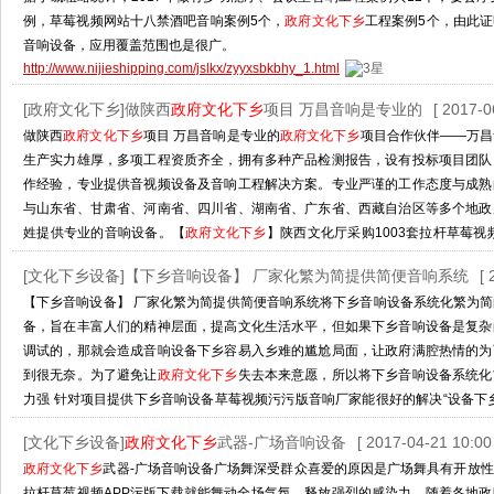
例，草莓视频网站十八禁酒吧音响案例5个，
政府文化下乡
工程案例5个，由此
音响设备，应用覆盖范围也是很广。
http://www.nijieshipping.com/jslkx/zyyxsbkbhy_1.html
[政府文化下乡]做陕西
政府文化下乡
项目 万昌音响是专业的
[ 2017-0
做陕西
政府文化下乡
项目 万昌音响是专业的
政府文化下乡
项目合作伙伴——万昌
生产实力雄厚，多项工程资质齐全，拥有多种产品检测报告，设有投标项目团队
作经验，专业提供音视频设备及音响工程解决方案。专业严谨的工作态度与成熟
与山东省、甘肃省、河南省、四川省、湖南省、广东省、西藏自治区等多个地政
姓提供专业的音响设备。【
政府文化下乡
】陕西文化厅采购1003套拉杆草莓视频
响公司为陕西文
[文化下乡设备]【下乡音响设备】 厂家化繁为简提供简便音响系统
[ 
http://www.nijieshipping.com/Article/zsxzfwhxxx_1.html
【下乡音响设备】 厂家化繁为简提供简便音响系统将下乡音响设备系统化繁为
备，旨在丰富人们的精神层面，提高文化生活水平，但如果下乡音响设备是复杂
调试的，那就会造成音响设备下乡容易入乡难的尴尬局面，让政府满腔热情的为
到很无奈。为了避免让
政府文化下乡
失去本来意愿，所以将下乡音响设备系统化
力强 针对项目提供下乡音响设备草莓视频污污版音响厂家能很好的解决“设备下
莓视频污污版音响
[文化下乡设备]
政府文化下乡
武器-广场音响设备
[ 2017-04-21 10:00 
http://www.nijieshipping.com/Article/xxyxsbcjhf_1.html
政府文化下乡
武器-广场音响设备广场舞深受群众喜爱的原因是广场舞具有开放
拉杆草莓视频APP污版下载就能舞动全场气氛，释放强烈的感染力。随着各地