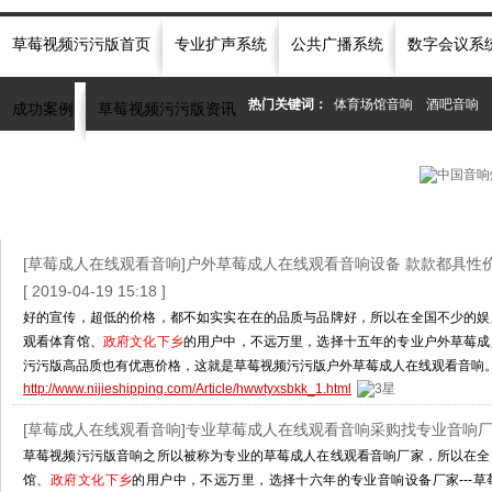
草莓视频污污版首页
专业扩声系统
公共广播系统
数字会议系
热门关键词：
体育场馆音响
酒吧音响
成功案例
草莓视频污污版资讯
当前位置：
首页
»
全站搜索
» 搜索：政府文化下乡
[草莓成人在线观看音响]户外草莓成人在线观看音响设备 款款都具性
[ 2019-04-19 15:18 ]
好的宣传，超低的价格，都不如实实在在的品质与品牌好，所以在全国不少的娱
观看体育馆、
政府文化下乡
的用户中，不远万里，选择十五年的专业户外草莓成人
污污版高品质也有优惠价格，这就是草莓视频污污版户外草莓成人在线观看音响
http://www.nijieshipping.com/Article/hwwtyxsbkk_1.html
[草莓成人在线观看音响]专业草莓成人在线观看音响采购找专业音响
草莓视频污污版音响之所以被称为专业的草莓成人在线观看音响厂家，所以在全
馆、
政府文化下乡
的用户中，不远万里，选择十六年的专业音响设备厂家---